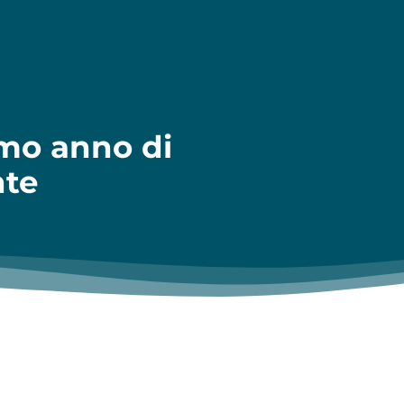
imo anno di
nte