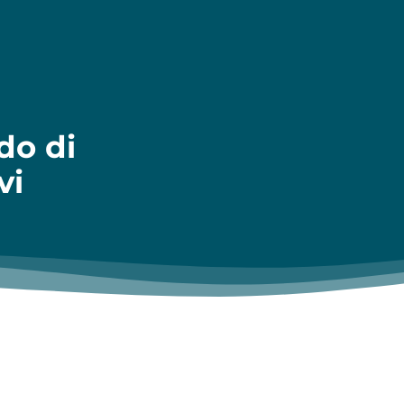
do di
vi