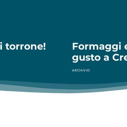
 torrone!
Formaggi e s
gusto a C
ARCHIVIO