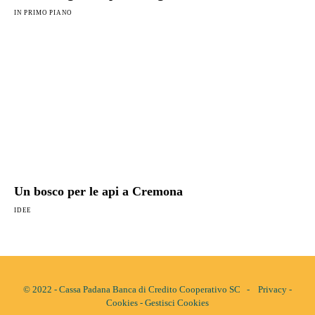
IN PRIMO PIANO
Un bosco per le api a Cremona
IDEE
© 2022 - Cassa Padana Banca di Credito Cooperativo SC -
Privacy
-
Cookies
-
Gestisci Cookies