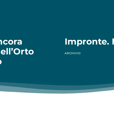
ancora
Impronte. N
dell’Orto
ARCHIVIO
o