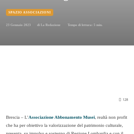
SPAZIO ASSOCIAZIONI
23 Gennaio 2023
Tempo di lettura:
5
min.
di
La Redazione
128
Brescia – L’
Associazione Abbonamento Musei
, realtà non profit
che ha per obiettivo la valorizzazione del patrimonio culturale,
presenta, su impulso e sostegno di Regione Lombardia e con il