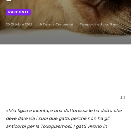
RACCONTI
20 Ottobre 2025
Tempo di lettura:
3
min.
di
Tiziana Cremesini
3
«Mia figlia è incinta, e una dottoressa le ha detto che
deve dare via i suoi due gatti, perché non ha gli
anticorpi per la Toxoplasmosi. I gatti vivono in