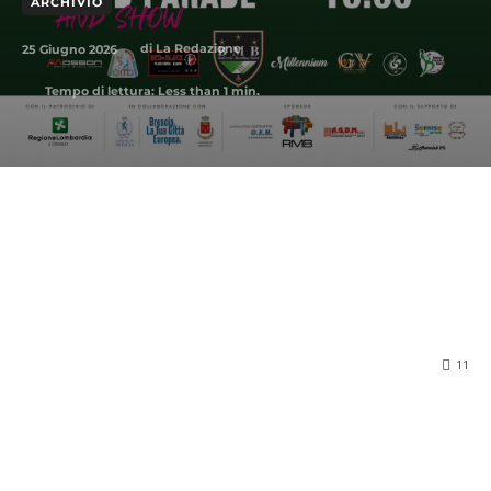
ARCHIVIO
25 Giugno 2026
di
La Redazione
Tempo di lettura:
Less than 1
min.
11