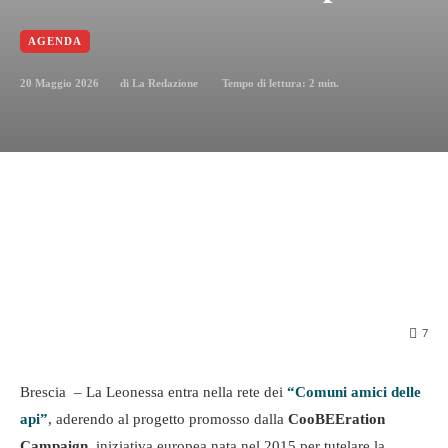
AGENDA
20 Maggio 2026
Tempo di lettura:
2
min.
di
La Redazione
7
Brescia – La Leonessa entra nella rete dei
“Comuni amici delle
api”
, aderendo al progetto promosso dalla
CooBEEration
Campaign
, iniziativa europea nata nel 2015 per tutelare la