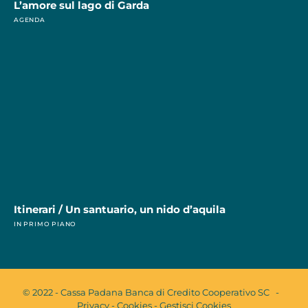
L’amore sul lago di Garda
AGENDA
Itinerari / Un santuario, un nido d’aquila
IN PRIMO PIANO
© 2022 - Cassa Padana Banca di Credito Cooperativo SC -
Privacy
-
Cookies
-
Gestisci Cookies