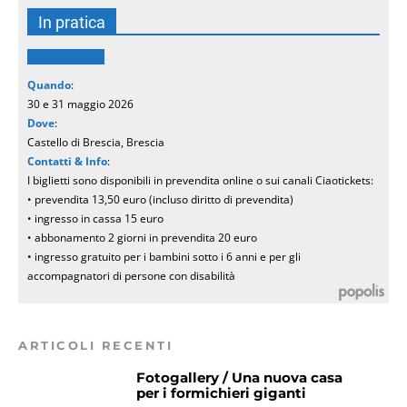
In pratica
BS COS COM
Quando
:
30 e 31 maggio 2026
Dove
:
Castello di Brescia, Brescia
Contatti & Info
:
I biglietti sono disponibili in prevendita online o sui canali Ciaotickets:
• prevendita 13,50 euro (incluso diritto di prevendita)
• ingresso in cassa 15 euro
• abbonamento 2 giorni in prevendita 20 euro
• ingresso gratuito per i bambini sotto i 6 anni e per gli
accompagnatori di persone con disabilità
ARTICOLI RECENTI
Fotogallery / Una nuova casa
per i formichieri giganti