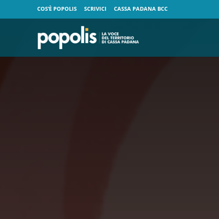
COS’È POPOLIS
SCRIVICI
CASSA PADANA BCC