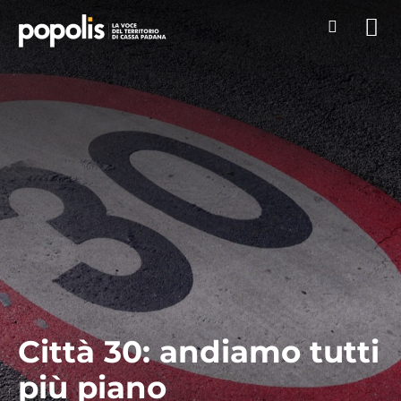
Città 30: andiamo tutti
più piano