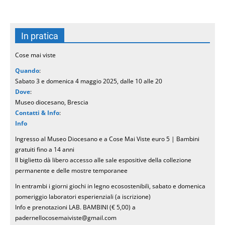
In pratica
Cose mai viste
Quando
:
Sabato 3 e domenica 4 maggio 2025, dalle 10 alle 20
Dove
:
Museo diocesano, Brescia
Contatti & Info
:
Info
Ingresso al Museo Diocesano e a Cose Mai Viste euro 5 | Bambini
gratuiti fino a 14 anni
Il biglietto dà libero accesso alle sale espositive della collezione
permanente e delle mostre temporanee
In entrambi i giorni giochi in legno ecosostenibili, sabato e domenica
pomeriggio laboratori esperienziali (a iscrizione)
Info e prenotazioni LAB. BAMBINI (€ 5,00) a
padernellocosemaiviste@gmail.com