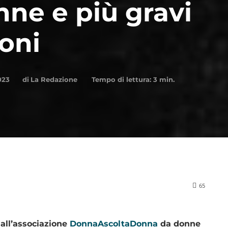
nne e più gravi
ioni
di
La Redazione
023
Tempo di lettura:
3
min.
65
e all’associazione
DonnaAscoltaDonna
da donne