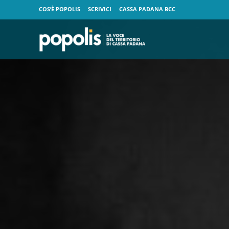
COS’È POPOLIS
SCRIVICI
CASSA PADANA BCC