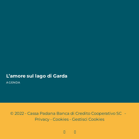
L’amore sul lago di Garda
AGENDA
© 2022 - Cassa Padana Banca di Credito Cooperativo SC -
Privacy
-
Cookies
-
Gestisci Cookies