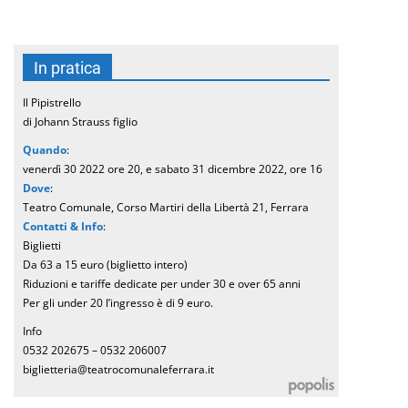
In pratica
Il Pipistrello
di Johann Strauss figlio
Quando
:
venerdì 30 2022 ore 20, e sabato 31 dicembre 2022, ore 16
Dove
:
Teatro Comunale, Corso Martiri della Libertà 21, Ferrara
Contatti & Info
:
Biglietti
Da 63 a 15 euro (biglietto intero)
Riduzioni e tariffe dedicate per under 30 e over 65 anni
Per gli under 20 l’ingresso è di 9 euro.
Info
0532 202675 – 0532 206007
biglietteria@teatrocomunaleferrara.it