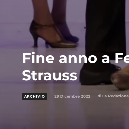
Fine anno a F
Strauss
di
La Redazione
29 Dicembre 2022
ARCHIVIO