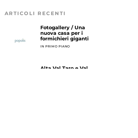
ARTICOLI RECENTI
Fotogallery / Una
nuova casa per i
formichieri giganti
IN PRIMO PIANO
Alta Val Taro e Val
Ceno e la lentezza:
quattro modi per
imparare a rallentare
AGENDA
L’amore sul lago di
Garda
AGENDA