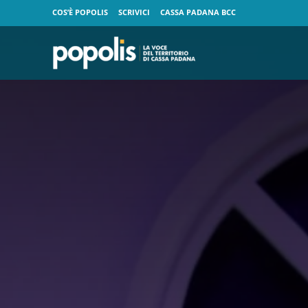
COS’È POPOLIS
SCRIVICI
CASSA PADANA BCC