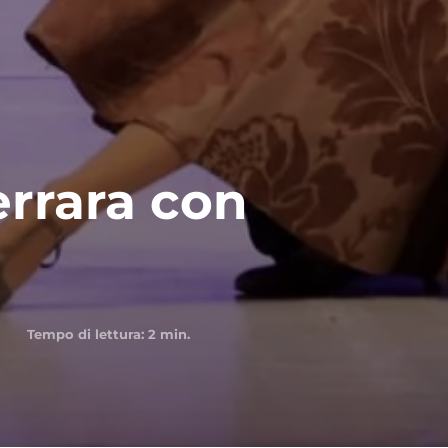
errara con
Tempo di lettura:
2
min.