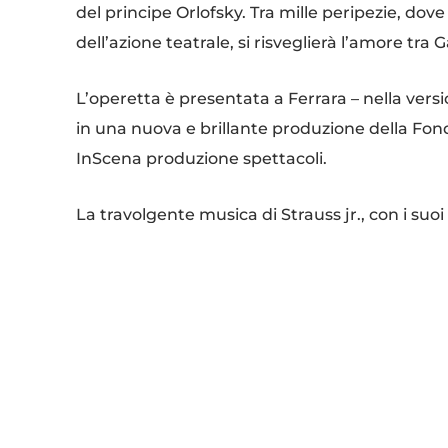
del principe Orlofsky. Tra mille peripezie, dove
dell’azione teatrale, si risveglierà l’amore tra
L’operetta è presentata a Ferrara – nella vers
in una nuova e brillante produzione della Fo
InScena produzione spettacoli.
La travolgente musica di Strauss jr., con i suoi
dall’Orchestra Città di Ferrara, con maestro c
Il cast vocale è composto da Alessandro Fantoni
(Rosalinde, sua moglie), Francesco Bossi (Dotto
Orlofsky), Jesús Piňeiro (Alfred, maestro di ca
Maurizio Leoni (Frank, direttore della prigione
Alessio Cioni (Frosch, il carceriere) e Isabella G