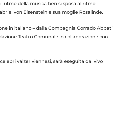
 il ritmo della musica ben si sposa al ritmo
 Gabriel von Eisenstein e sua moglie Rosalinde.
ione in italiano – dalla Compagnia Corrado Abbati
ndazione Teatro Comunale in collaborazione con
 celebri valzer viennesi, sarà eseguita dal vivo
oncertatore e direttore Marco Fiorini.
 (Gabriel von Eisenstein), Scilla Cristiano
r Falke, il notaio), Camilla Antonini (Principe
nto), Tania Bussi (Adele, cameriera di Rosalinde),
), Marcandrea Mingioni (Dottor Blind, l’avvocato),
illi (Ida, la ballerina). Coinvolto nelle danze maliose