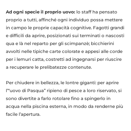
Ad ogni specie il proprio uovo:
lo staff ha pensato
proprio a tutti, affinché ogni individuo possa mettere
in campo le proprie capacità cognitive. Fagotti grandi
e difficili da aprire, posizionati sui terminati o nascosti
qua e là nel reparto per gli scimpanzè; bicchierini
avvolti nelle tipiche carte colorate e appesi alle corde
per i lemuri catta, costretti ad ingegnarsi per riuscire
a recuperare le prelibatezze contenute.
Uovo di testuggine raggiata durante la schiusa, ph Parco Natura Viva
Per chiudere in bellezza, le lontre giganti: per aprire
l’“uovo di Pasqua” ripieno di pesce a loro riservato, si
sono divertite a farlo rotolare fino a spingerlo in
acqua nella piscina esterna, in modo da renderne più
facile l’apertura.