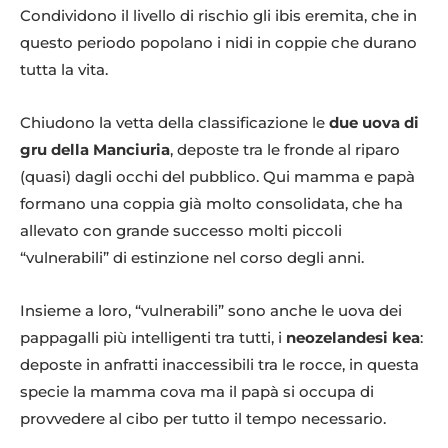
Condividono il livello di rischio gli ibis eremita, che in
Uova di struzzo, ph Parco Natura Viva
questo periodo popolano i nidi in coppie che durano
tutta la vita.
Chiudono la vetta della classificazione le
due uova di
gru della Manciuria
, deposte tra le fronde al riparo
(quasi) dagli occhi del pubblico. Qui mamma e papà
formano una coppia già molto consolidata, che ha
allevato con grande successo molti piccoli
“vulnerabili” di estinzione nel corso degli anni.
Uova drago di Komodo, ph Parco Natura Viva
Insieme a loro, “vulnerabili” sono anche le uova dei
pappagalli più intelligenti tra tutti, i
neozelandesi kea
:
deposte in anfratti inaccessibili tra le rocce, in questa
specie la mamma cova ma il papà si occupa di
provvedere al cibo per tutto il tempo necessario.