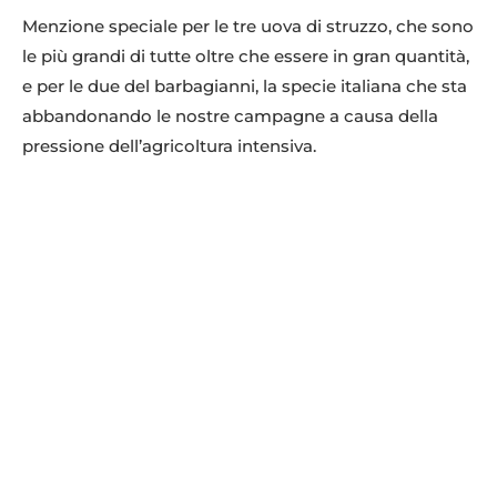
Menzione speciale per le tre uova di struzzo, che sono
le più grandi di tutte oltre che essere in gran quantità,
e per le due del barbagianni, la specie italiana che sta
Uova testuggine raggiata, ph Parco Natura Viva
abbandonando le nostre campagne a causa della
pressione dell’agricoltura intensiva.
Uovo avvoltoio reale indiano in incubatrice, ph Parco Natura Viva