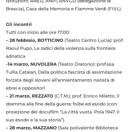
Istituzioni: ANED, ANPI, ANVGD (delegazione di
Brescia), Casa della Memoria e Fiamme Verdi (FIVL).
Gli incontri
Tutti con inizio alle ore 17:00:
– 28 febbraio, BOTTICINO
(Teatro Centro Lucia): prof.
Raoul Pupo, Le radici della violenza sulla frontiera
adriatica
-14 marzo, NUVOLERA
(Teatro Oratorio): prof.ssa
Tullia Catalan, Dalla politica fascista di assimilazione
forzata degli sloveni all’annientamento nazista di
ebrei e oppositori
– 21 marzo, REZZATO
(C.T.M.): prof. Enrico Miletto, Il
dramma alla fine della guerra: foibe ed esodo (con
proiezione del docufilm “La città vuota. Pola 1947. Il
suo esodo e la sua storia”).
– 28 marzo, MAZZANO
(Sala polivalente Biblioteca