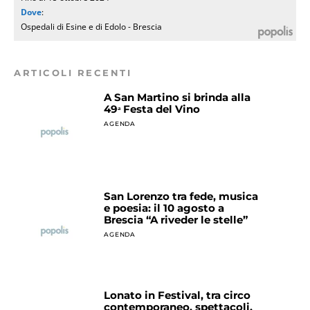
Dove
:
Ospedali di Esine e di Edolo - Brescia
ARTICOLI RECENTI
A San Martino si brinda alla
49ᵃ Festa del Vino
AGENDA
San Lorenzo tra fede, musica
e poesia: il 10 agosto a
Brescia “A riveder le stelle”
AGENDA
Lonato in Festival, tra circo
contemporaneo, spettacoli,