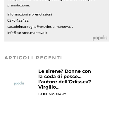
prenotazione.
Informazioni e prenotazioni
0376 432432
casadelmantegna@provincia.mantova.it
info@turismo.mantova.it
ARTICOLI RECENTI
Le sirene? Donne con
la coda di pesce…
l’autore dell’Odissea?
Virgilio…
IN PRIMO PIANO
Sangue e plasma non
vanno in vacanza
AGENDA