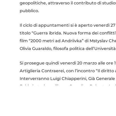
geopolitiche, attraverso il contributo di studiosi
pubblico.
Il ciclo di appuntamenti si è aperto venerdì 2
titolo “Guerra ibrida. Nuova forma dei conflitti
film “2000 metri ad Andriivka” di Mstyslav C
Olivia Guaraldo, filosofa politica dell’Università
Si prosegue quindi venerdì 20 marzo alle ore
Artiglieria Contraerei, con l’incontro “Il diritto
Interverranno Luigi Chiapperini, Già Generale
Fabbri, storico militare. Coordina Roberto Arc
Per questo evento, al momento della prenot
cognome, numero e scadenza del documento di