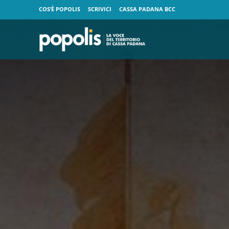
COS’È POPOLIS
SCRIVICI
CASSA PADANA BCC