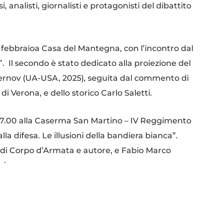
, analisti, giornalisti e protagonisti del dibattito
7 febbraioa Casa del Mantegna, con l’incontro dal
”. Il secondo è stato dedicato alla proiezione del
hernov (UA-USA, 2025), seguita dal commento di
 di Verona, e dello storico Carlo Saletti.
 17.00 alla Caserma San Martino – IV Reggimento
 alla difesa. Le illusioni della bandiera bianca”.
 di Corpo d’Armata e autore, e Fabio Marco
hi.
azione sarà necessario comunicare nome e
 identità, nonché marca e targa del veicolo per