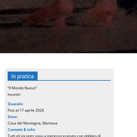
In pratica
“Il Mondo Nuovo”
Incontri
Quando
:
Fino al 17 aprile 2026
Dove
:
Casa del Mantegna, Mantova
Contatti & Info
:
Tutti gli incontri sono a ingresso gratuito con obbligo di