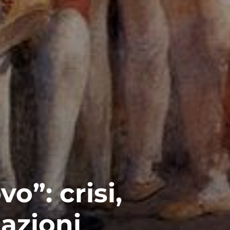
o”: crisi,
tazioni