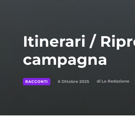
Itinerari / Rip
campagna
di
La Redazione
6 Ottobre 2025
RACCONTI