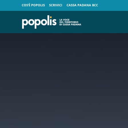
COS’È POPOLIS
SCRIVICI
CASSA PADANA BCC