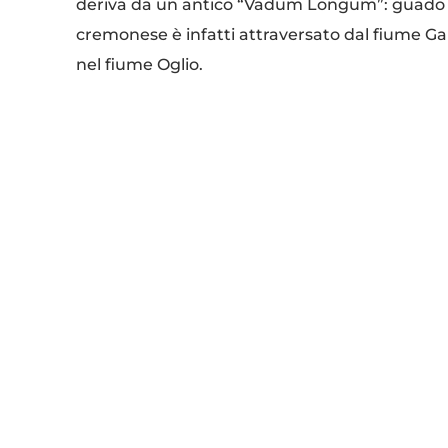
deriva da un antico “Vadum Longum”: guado lu
cremonese è infatti attraversato dal fiume Ga
nel fiume Oglio.
C’è molto di bresciano in questo minuscol
una terra feconda, il dialetto bresciano che vie
racconta di Volongo come di un importante ca