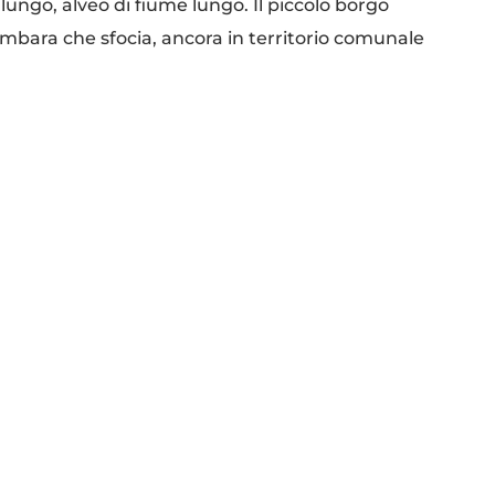
ngo, alveo di fiume lungo. Il piccolo borgo
mbara che sfocia, ancora in territorio comunale
o comune cremonese.
Il fiume Oglio, che gli dona
ne parlato dagli abitanti e poi la storia che
stello in epoca romana, da prima dell’anno Mille