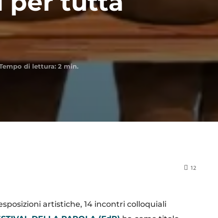
per tutta
Tempo di lettura:
2
min.
12
sposizioni artistiche, 14 incontri colloquiali