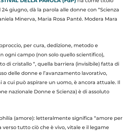
ESTIVAL DELLA PAROLA (FdP)
ha come titolo
24 giugno, dà la parola alle donne con “Scienza
Daniela Minerva, Maria Rosa Panté. Modera Mara
o approccio, per cura, dedizione, metodo e
n ogni campo (non solo quello scientifico),
to di cristallo “, quella barriera (invisibile) fatta di
esso delle donne e l’avanzamento lavorativo,
i a cui può aspirare un uomo, è ancora attuale. Il
ne nazionale Donne e Scienza) è di assoluto
e philía (amore): letteralmente significa “amore per
 verso tutto ciò che è vivo, vitale e il legame
biente naturale.