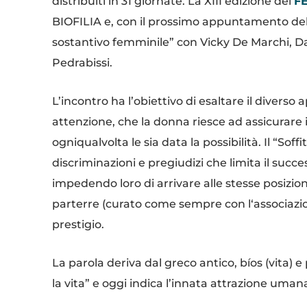
distribuiti in 31 giornate. La XIII edizione del
F
BIOFILIA e, con il prossimo appuntamento del 
sostantivo femminile” con Vicky De Marchi, 
Pedrabissi.
L’incontro ha l’obiettivo di esaltare il divers
attenzione, che la donna riesce ad assicurare i
ogniqualvolta le sia data la possibilità. Il “Soffit
discriminazioni e pregiudizi che limita il succ
impedendo loro di arrivare alle stesse posizion
parterre (curato come sempre con l‘associazio
prestigio.
La parola deriva dal greco antico, bíos (vita) 
la vita” e oggi indica l’innata attrazione umana
profondo, ancestrale che unisce l’uomo all’am