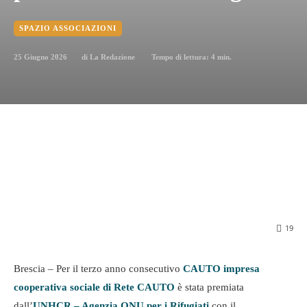
SPAZIO ASSOCIAZIONI
25 Giugno 2026
Tempo di lettura:
4
min.
di
La Redazione
19
Brescia – Per il terzo anno consecutivo
CAUTO impresa
cooperativa sociale di Rete CAUTO
è stata premiata
dall’
UNHCR – Agenzia ONU per i Rifugiati
con il