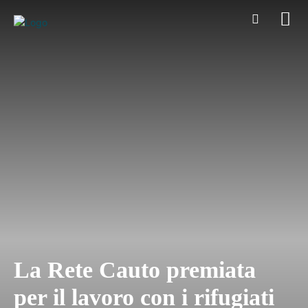
La Rete Cauto premiata
per il lavoro con i rifugiati