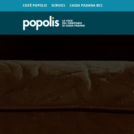
COS’È POPOLIS
SCRIVICI
CASSA PADANA BCC