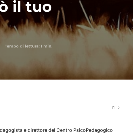
ò il tuo
Tempo di lettura:
1
min.
12
edagogista e direttore del Centro PsicoPedagogico