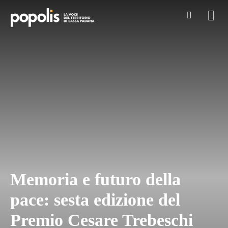
Memoria e futuro della
pace: sesta edizione del
Premio Cesare Trebeschi