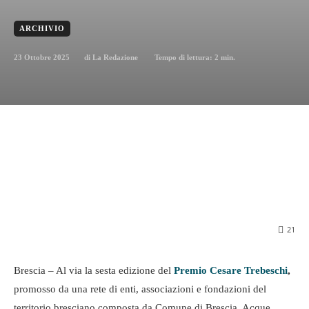
ARCHIVIO
23 Ottobre 2025
Tempo di lettura:
2
min.
di
La Redazione
21
Brescia – Al via la sesta edizione del
Premio Cesare Trebeschi
,
promosso da una rete di enti, associazioni e fondazioni del
territorio bresciano composta da Comune di Brescia, Acque