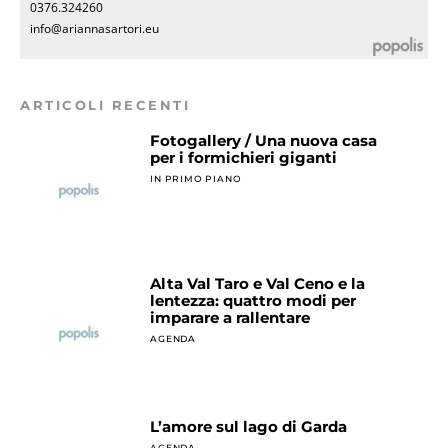
0376.324260
info@ariannasartori.eu
ARTICOLI RECENTI
Fotogallery / Una nuova casa
per i formichieri giganti
IN PRIMO PIANO
Alta Val Taro e Val Ceno e la
lentezza: quattro modi per
imparare a rallentare
AGENDA
L’amore sul lago di Garda
AGENDA