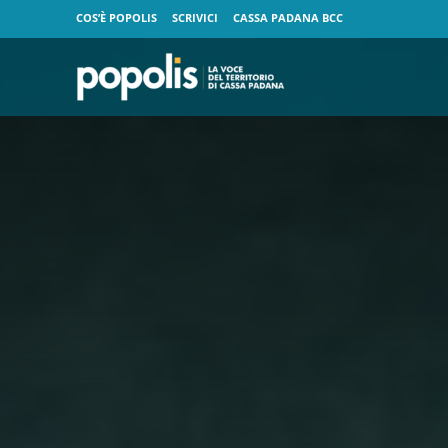
COS’È POPOLIS
SCRIVICI
CASSA PADANA BCC