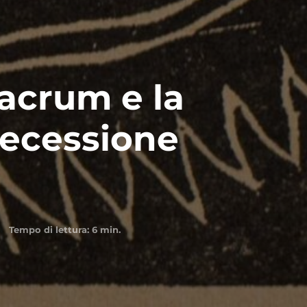
Sacrum e la
Secessione
Tempo di lettura:
6
min.