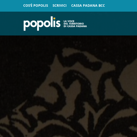
COS’È POPOLIS
SCRIVICI
CASSA PADANA BCC