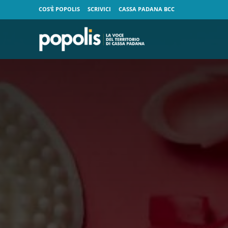
COS’È POPOLIS
SCRIVICI
CASSA PADANA BCC