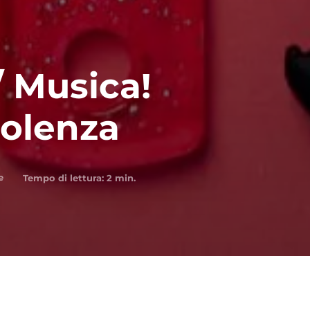
 Musica!
iolenza
e
Tempo di lettura:
2
min.