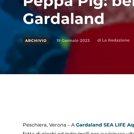
Peppa Pig: be
Gardaland
di
La Redazione
19 Gennaio 2023
ARCHIVIO
Condividi
Peschiera, Verona – A
Gardaland SEA LIFE A
fatta di giochi ed indovinelli per avvicinare ulte