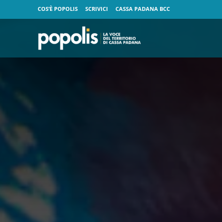
COS’È POPOLIS
SCRIVICI
CASSA PADANA BCC