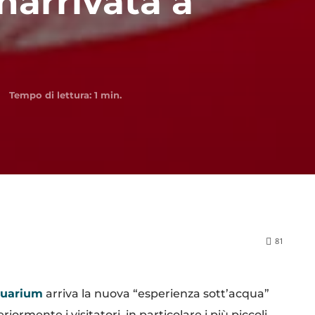
narrivata a
Tempo di lettura:
1
min.
81
quarium
arriva la nuova “esperienza sott’acqua”
riormente i visitatori, in particolare i più piccoli,