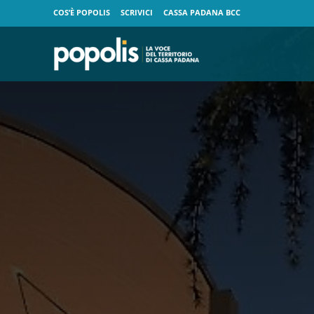
COS’È POPOLIS
SCRIVICI
CASSA PADANA BCC