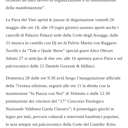
richiesto un duro lavoro di organizzazione e di rimodulazione
della manifestazione”.
La Fiera del Vino aprirà le piazze di degustazione venerdì 26
maggio alle ore 18, alle 19 (ogni giorno) saranno aperti anche i
cancelli di Palazzo Palazzi sede della Corte degli Assaggi, dalle
21 musica in castello con Dj set di Fulvio Marini con Ruggero
Tavelli e da “Tale e Quale Show” special guest Alice Olivari.
Sabato 27 si anticipa di due ore, alle 16 apertura parco Fiera e sul
palcoscenico dalle 21 Daniele Gozzetti & Idilliaci.
Domenica 28 dalle ore 9.30 avrà luogo l’inaugurazione ufficiale
della 71esima edizione, seguirà alle ore 11 la diretta con la
trasmissione “In Piazza con Noi” di Teletutto e dalle 12.30
premiazione dei vincitori del “17° Concorso Enologico
Nazionale Valtènesi Garda Classico”; il pomeriggio giochi in
legno per tutti, percorsi culturali e interventi bandistici popolari,
la sera sempre sul palcoscenico della Corte del Castello: Kriss