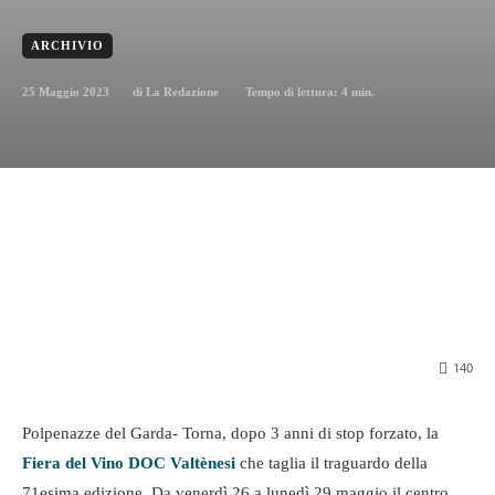
ARCHIVIO
25 Maggio 2023
Tempo di lettura:
4
min.
di
La Redazione
140
Polpenazze del Garda- Torna, dopo 3 anni di stop forzato, la
Fiera del Vino DOC Valtènesi
che taglia il traguardo della
71esima edizione. Da venerdì 26 a lunedì 29 maggio il centro