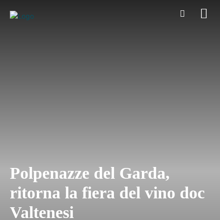
Polpenazze del Garda,
ritorna la fiera del vino doc
Valtenesi