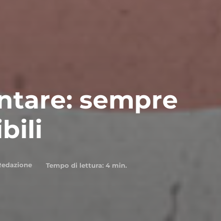
ntare: sempre
bili
Redazione
Tempo di lettura:
4
min.