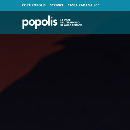
COS’È POPOLIS
SCRIVICI
CASSA PADANA BCC