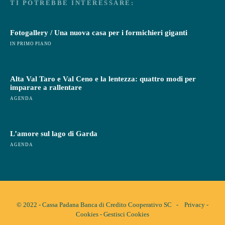
TI POTREBBE INTERESSARE:
Fotogallery / Una nuova casa per i formichieri giganti
IN PRIMO PIANO
Alta Val Taro e Val Ceno e la lentezza: quattro modi per
imparare a rallentare
AGENDA
L’amore sul lago di Garda
AGENDA
© 2022 - Cassa Padana Banca di Credito Cooperativo SC -
Privacy
-
Cookies
-
Gestisci Cookies