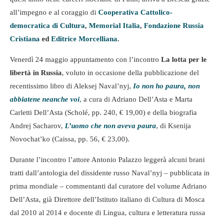
all’impegno e al coraggio di
Cooperativa Cattolico-
democratica di Cultura
,
Memorial Italia
,
Fondazione Russia
Cristiana
ed
Editrice Morcelliana
.
Venerdì 24 maggio appuntamento con l’incontro
La lotta per le
libertà in Russia
, voluto in occasione della pubblicazione del
recentissimo libro di Aleksej Naval’nyj,
Io non ho paura, non
abbiatene neanche voi
,
a cura di Adriano Dell’Asta e Marta
Carletti Dell’Asta (Scholé, pp. 240, € 19,00) e della biografia
Andrej Sacharov,
L’uomo che non aveva paura
, di Ksenija
Novochat’ko (Caissa, pp. 56, € 23,00).
Durante l’incontro l’attore Antonio Palazzo leggerà alcuni brani
tratti dall’antologia del dissidente russo Naval’nyj – pubblicata in
prima mondiale – commentanti dal curatore del volume Adriano
Dell’Asta, già Direttore dell’Istituto italiano di Cultura di Mosca
dal 2010 al 2014 e docente di Lingua, cultura e letteratura russa