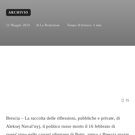
ARCHIVIO
21 Maggio 2024
Tempo di lettura:
1
min.
di
La Redazione
15
Brescia – La raccolta delle riflessioni, pubbliche e private, di
Aleksej Naval’nyj, il politico russo morto il 16 febbraio di
quest’anno nelle carceri siberiane di Putin, arriva a Brescia grazie