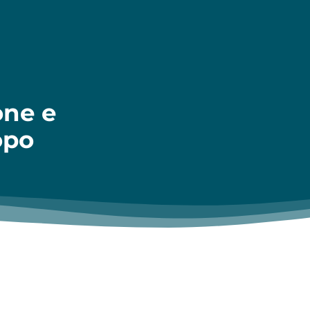
one e
opo