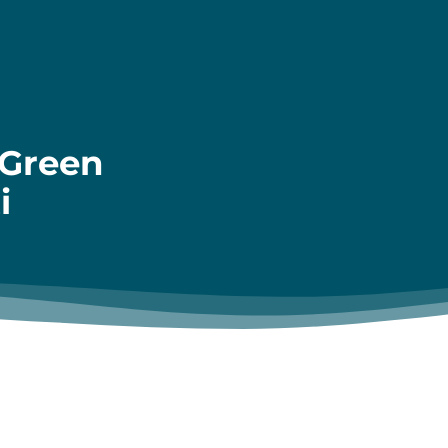
 Green
i