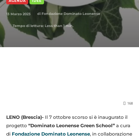
AGENDA
IDEE
13 Marzo 2023
di
Fondazione Dominato Leonense
Tempo di lettura:
Less than 1
min.
168
LENO (Brescia)-
Il 7 ottobre scorso si è inaugurato il
progetto
“Dominato Leonense Green School”
a cura
di
Fondazione Dominato Leonense
, in collaborazione