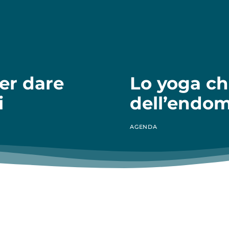
per dare
Lo yoga che
i
dell’endom
AGENDA