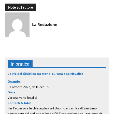
Note sull'autore
La Redazione
In pratica
Le vie del Giubileo tra storia, cultura e spiritualità
Quando
:
31 ottobre 2025, dalle ore 18
Dove
:
Verona, varie località
Contatti & Info
:
Per l’accesso alle chiese giubilari Duomo e Basilica di San Zeno
pagamento del biglietto in loco 4.00 € con audioguida – residenti di