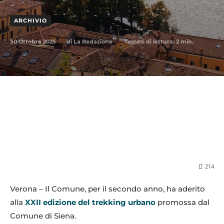
ARCHIVIO
30 Ottobre 2025
Tempo di lettura:
2
min.
di
La Redazione
214
Verona – Il Comune, per il secondo anno, ha aderito
alla
XXII edizione del trekking urbano
promossa dal
Comune di Siena.