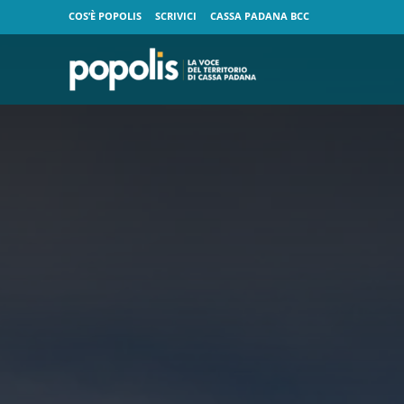
COS’È POPOLIS
SCRIVICI
CASSA PADANA BCC