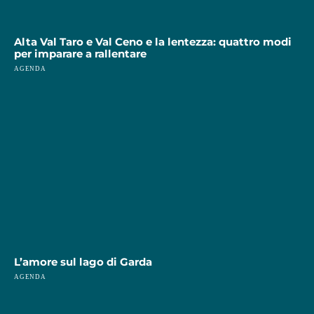
Alta Val Taro e Val Ceno e la lentezza: quattro modi
per imparare a rallentare
AGENDA
Piccoli gnu al Parco Natura Viva, ph Cesare Avesani Zaborra
L’amore sul lago di Garda
AGENDA