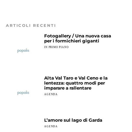
ARTICOLI RECENTI
Fotogallery / Una nuova casa
per i formichieri giganti
IN PRIMO PIANO
Piccoli gnu al Parco Natura Viva, ph Giorgio Ottolini VI
Piccoli gnu al Parco Natura Viva, ph Giorgio Ottolini VI
Alta Val Taro e Val Ceno e la
lentezza: quattro modi per
imparare a rallentare
AGENDA
L’amore sul lago di Garda
AGENDA