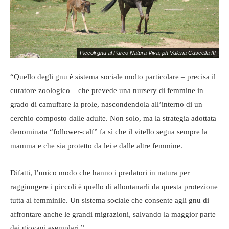
Piccoli gnu al Parco Natura Viva, ph Valeria Cascella III
“Quello degli gnu è sistema sociale molto particolare – precisa il
curatore zoologico – che prevede una nursery di femmine in
grado di camuffare la prole, nascondendola all’interno di un
cerchio composto dalle adulte. Non solo, ma la strategia adottata
denominata “follower-calf” fa sì che il vitello segua sempre la
mamma e che sia protetto da lei e dalle altre femmine.
Difatti, l’unico modo che hanno i predatori in natura per
raggiungere i piccoli è quello di allontanarli da questa protezione
Piccoli gnu al Parco Natura Viva, ph Valeria Cascella II
tutta al femminile. Un sistema sociale che consente agli gnu di
affrontare anche le grandi migrazioni, salvando la maggior parte
dei giovani esemplari.”