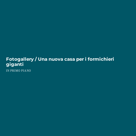
Piccoli gnu al Parco Natura Viva, ph Giorgio Ottolini
Fotogallery / Una nuova casa per i formichieri
giganti
IN PRIMO PIANO
Piccoli gnu al Parco Natura Viva, ph Giorgio Ottolin