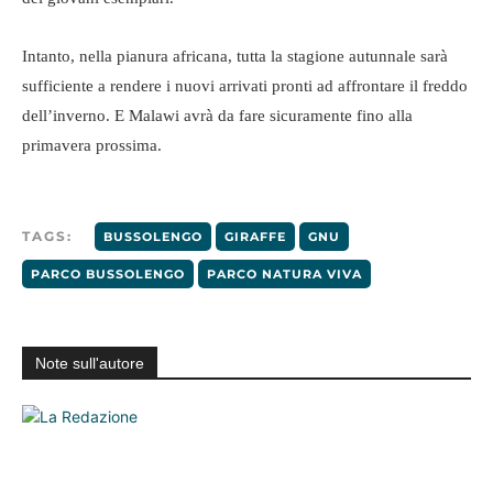
Intanto, nella pianura africana, tutta la stagione autunnale sarà
sufficiente a rendere i nuovi arrivati pronti ad affrontare il freddo
dell’inverno. E Malawi avrà da fare sicuramente fino alla
primavera prossima.
Piccoli gnu al Parco Natura Viva, ph Giorgio Ottolini
TAGS:
BUSSOLENGO
GIRAFFE
GNU
PARCO BUSSOLENGO
PARCO NATURA VIVA
Note sull'autore
Piccoli gnu al Parco Natura Viva, ph Giorgio Ottolini VII