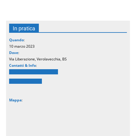
In pratica
Quando
:
10 marzo 2023
Dove
:
Via Liberazione, Verolavecchia, BS
Contatti & Info
:
Comune di Verolavecchia
Piccolo Parallelo
Mappa
: