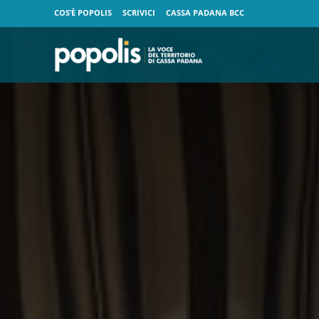
COS’È POPOLIS
SCRIVICI
CASSA PADANA BCC