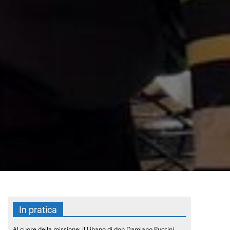
In pratica
Al cuore della missione: il Libano di don Damiano Puccini