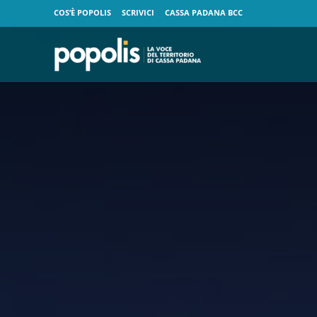
COS’È POPOLIS
SCRIVICI
CASSA PADANA BCC