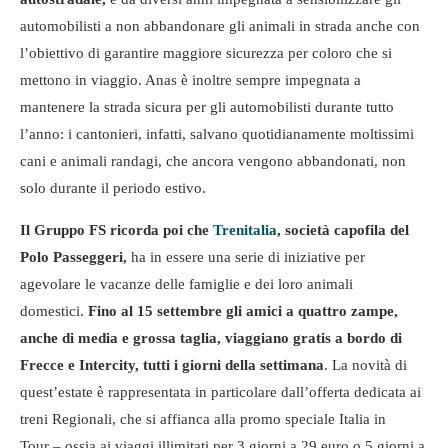
automobilisti a non abbandonare gli animali in strada anche con
l’obiettivo di garantire maggiore sicurezza per coloro che si
mettono in viaggio. Anas è inoltre sempre impegnata a
mantenere la strada sicura per gli automobilisti durante tutto
l’anno: i cantonieri, infatti, salvano quotidianamente moltissimi
cani e animali randagi, che ancora vengono abbandonati, non
solo durante il periodo estivo.
Il Gruppo FS ricorda poi che
Trenitalia
, società capofila del
Polo Passeggeri,
ha in essere una serie di iniziative per
agevolare le vacanze delle famiglie e dei loro animali
domestici.
Fino al 15 settembre gli amici a quattro zampe,
anche di media e grossa taglia, viaggiano gratis a bordo di
Frecce e Intercity, tutti i giorni della settimana
. La novità di
quest’estate è rappresentata in particolare dall’offerta dedicata ai
treni Regionali, che si affianca alla promo speciale Italia in
Tour – ossia ai viaggi illimitati per 3 giorni a 29 euro o 5 giorni a