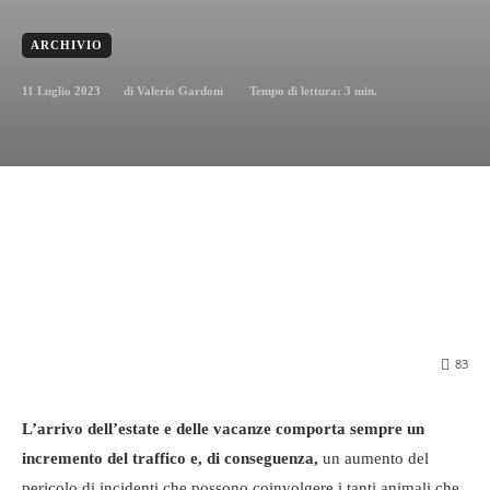
ARCHIVIO
11 Luglio 2023
Tempo di lettura:
3
min.
di
Valerio Gardoni
83
L’arrivo dell’estate e delle vacanze comporta sempre un
incremento del traffico e, di conseguenza,
un aumento del
pericolo di incidenti che possono coinvolgere i tanti animali che