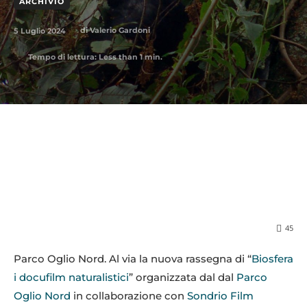
ARCHIVIO
5 Luglio 2024
di
Valerio Gardoni
Tempo di lettura:
Less than 1
min.
45
Parco Oglio Nord. Al via la nuova rassegna di “
Biosfera
i docufilm naturalistici
” organizzata dal dal
Parco
Oglio Nord
in collaborazione con
Sondrio Film