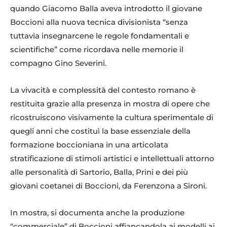
quando Giacomo Balla aveva introdotto il giovane
Boccioni alla nuova tecnica divisionista “senza
tuttavia insegnarcene le regole fondamentali e
scientifiche” come ricordava nelle memorie il
Umberto-Boccioni-La-signora-Virginia-1905-olio-su-tela.-Museo-del-
Novecento-Milano.
compagno Gino Severini.
La vivacità e complessità del contesto romano è
restituita grazie alla presenza in mostra di opere che
ricostruiscono visivamente la cultura sperimentale di
quegli anni che costituì la base essenziale della
formazione boccioniana in una articolata
stratificazione di stimoli artistici e intellettuali attorno
alle personalità di Sartorio, Balla, Prini e dei più
giovani coetanei di Boccioni, da Ferenzona a Sironi.
Umberto-Boccioni-Nudo-di-spalle-Controluce-1909-olio-su-tela.
In mostra, si documenta anche la produzione
“commerciale” di Boccioni affiancandola ai modelli ai