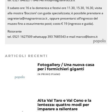
tel. 0521 848327 / 848148 info@magnanirocca.it
Il sabato ore 16 e la domenica e festivi ore 11.30, 15.30, 16.30, visita
alla mostra ‘Boccioni’ con guida specializzata; è possibile prenotare a
segreteria@magnanirocca.it , oppure presentarsi all’ingresso del
museo fino a esaurimento posti; costo € 19 (ingresso e guida).
Ristorante
tel. 0521 1627509 whatsapp 393 7685543 e-mail marco@bstro.it
ARTICOLI RECENTI
Fotogallery / Una nuova casa
per i formichieri giganti
IN PRIMO PIANO
Alta Val Taro e Val Ceno e la
lentezza: quattro modi per
imparare a rallentare