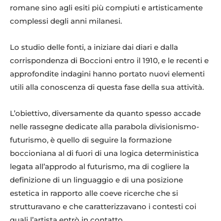
romane sino agli esiti più compiuti e artisticamente
complessi degli anni milanesi.
Lo studio delle fonti, a iniziare dai diari e dalla
corrispondenza di Boccioni entro il 1910, e le recenti e
approfondite indagini hanno portato nuovi elementi
Umberto-Boccioni-Autoritratto-1908-olio-su-tela-Milano-Pinacoteca-di-
Brera
utili alla conoscenza di questa fase della sua attività.
L’obiettivo, diversamente da quanto spesso accade
nelle rassegne dedicate alla parabola divisionismo-
futurismo, è quello di seguire la formazione
boccioniana al di fuori di una logica deterministica
legata all’approdo al futurismo, ma di cogliere la
definizione di un linguaggio e di una posizione
estetica in rapporto alle coeve ricerche che si
strutturavano e che caratterizzavano i contesti coi
Giovanni-Sottocornola-Mariuccia-1903-pastello-su-carta.
quali l’artista entrò in contatto.