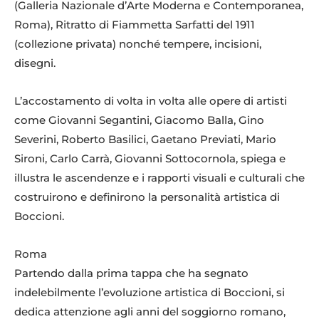
(Galleria Nazionale d’Arte Moderna e Contemporanea,
Roma), Ritratto di Fiammetta Sarfatti del 1911
Umberto-Boccioni-Campagna-romana-o-Meriggio-1903-olio-su-tela.
(collezione privata) nonché tempere, incisioni,
disegni.
L’accostamento di volta in volta alle opere di artisti
come Giovanni Segantini, Giacomo Balla, Gino
Severini, Roberto Basilici, Gaetano Previati, Mario
Sironi, Carlo Carrà, Giovanni Sottocornola, spiega e
illustra le ascendenze e i rapporti visuali e culturali che
costruirono e definirono la personalità artistica di
Boccioni.
Umberto-Boccioni-Il-romanzo-di-una-cucitrice-1908-olio-su-tela.
Roma
Partendo dalla prima tappa che ha segnato
indelebilmente l’evoluzione artistica di Boccioni, si
dedica attenzione agli anni del soggiorno romano,