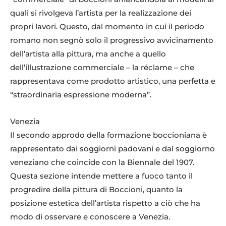
quali si rivolgeva l’artista per la realizzazione dei
propri lavori. Questo, dal momento in cui il periodo
romano non segnò solo il progressivo avvicinamento
dell’artista alla pittura, ma anche a quello
dell’illustrazione commerciale – la réclame – che
rappresentava come prodotto artistico, una perfetta e
Umberto-Boccioni-Ritratto-della-Signora-Maffi-1910-acquerello-e-matita-
“straordinaria espressione moderna”.
su-carta.-Galleria-dello-Scudo-Verona.
Venezia
Il secondo approdo della formazione boccioniana è
rappresentato dai soggiorni padovani e dal soggiorno
veneziano che coincide con la Biennale del 1907.
Questa sezione intende mettere a fuoco tanto il
progredire della pittura di Boccioni, quanto la
posizione estetica dell’artista rispetto a ciò che ha
modo di osservare e conoscere a Venezia.
Umberto-Boccioni-Ritratto-di-giovane-donna-1907-1908-pastello-su-tela.-