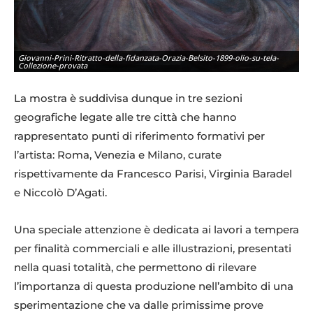
Giovanni-Prini-Ritratto-della-fidanzata-Orazia-Belsito-1899-olio-su-tela-
Collezione-provata
La mostra è suddivisa dunque in tre sezioni
geografiche legate alle tre città che hanno
rappresentato punti di riferimento formativi per
l’artista: Roma, Venezia e Milano, curate
rispettivamente da Francesco Parisi, Virginia Baradel
e Niccolò D’Agati.
Una speciale attenzione è dedicata ai lavori a tempera
Umberto-Boccioni-Ritratto-della-sorella-1904-olio-su-tela-Venezia-Ca-
per finalità commerciali e alle illustrazioni, presentati
Pesaro
nella quasi totalità, che permettono di rilevare
l’importanza di questa produzione nell’ambito di una
sperimentazione che va dalle primissime prove