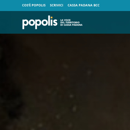
COS’È POPOLIS
SCRIVICI
CASSA PADANA BCC