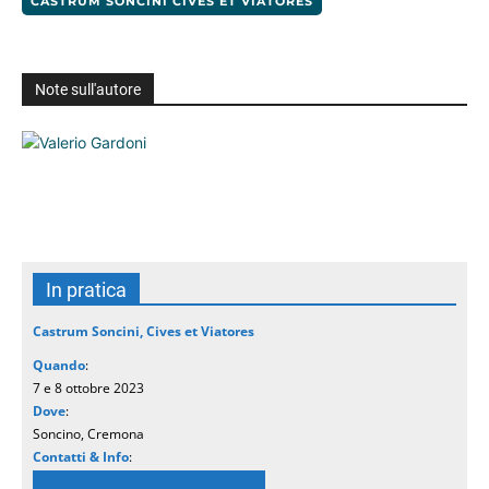
CASTRUM SONCINI CIVES ET VIATORES
Note sull'autore
In pratica
Castrum Soncini, Cives et Viatores
Quando
:
7 e 8 ottobre 2023
Dove
:
Soncino, Cremona
Contatti & Info
:
Castrum Soncini, Cives et Viatores