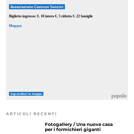
Associazione Castrum Soncini
Biglietto ingresso: €. 10 intero €. 5 ridotto €. 22 famiglie
Mappa
:
Ingrandisci la mappa
ARTICOLI RECENTI
Fotogallery / Una nuova casa
per i formichieri giganti